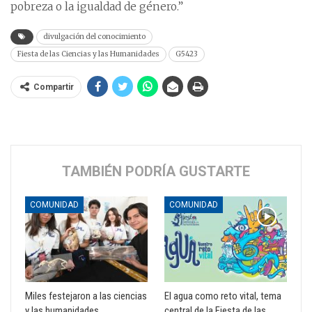
pobreza o la igualdad de género.”
divulgación del conocimiento
Fiesta de las Ciencias y las Humanidades
G5423
Compartir
TAMBIÉN PODRÍA GUSTARTE
COMUNIDAD
COMUNIDAD
Miles festejaron a las ciencias
El agua como reto vital, tema
y las humanidades
central de la Fiesta de las