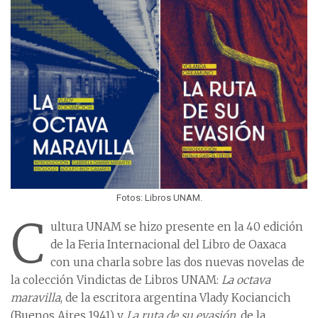
Fotos: Libros UNAM.
C
ultura UNAM se hizo presente en la 40 edición
de la Feria Internacional del Libro de Oaxaca
con una charla sobre las dos nuevas novelas de
la colección Vindictas de Libros UNAM:
La octava
maravilla
, de la escritora argentina Vlady Kociancich
(Buenos Aires 1941) y
La ruta de su evasión
, de la