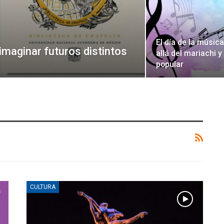
El día de la músic
imaginar futuros distintos
allá del mariachi y
popular
CULTURA