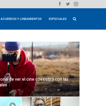
ACUERDOS Y LINEAMIENTOS
ESPECIALES
onal de ver el cine coexistirá con las
ales