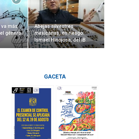
a va más
Abejas silvestres
 el género
mexicanas, en riesgo:
Ismael Hinojosa, del IB
GACETA