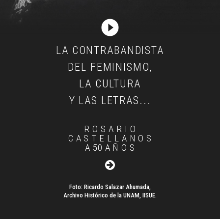
play_circle_filled
LA CONTRABANDISTA
DEL FEMINISMO,
LA CULTURA
Y LAS LETRAS...
R O S A R I O
C A S T E L L A N O S
A 50 A Ñ O S
Foto: Ricardo Salazar Ahumada,
Archivo Histórico de la UNAM, IISUE.