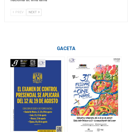
PREV
NEXT
GACETA