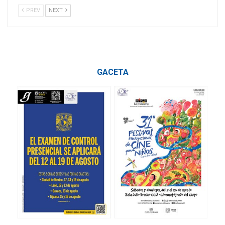
PREV
NEXT
GACETA