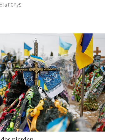
de la FCPyS
odos pierden