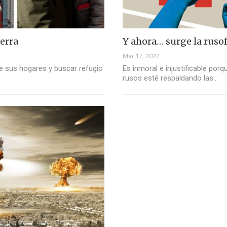
erra
Y ahora… surge la ruso
Mar 17, 2022
de sus hogares y buscar refugio
Es inmoral e injustificable por
rusos esté respaldando las…