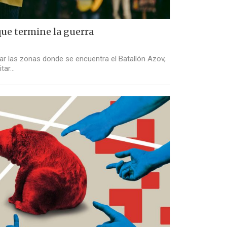
ue termine la guerra
ar las zonas donde se encuentra el Batallón Azov,
itar…