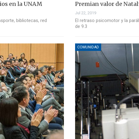
cios en la UNAM
Premian valor de Natal
Jul 22, 2019
nsporte, bibliotecas, red
El retraso psicomotor y la paráli
de 9.3
COMUNIDAD