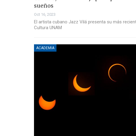
sueños
Oct 16, 2023
El artista cubano Jazz Vilá presenta su más recient
Cultura UNAM
ACADEMIA