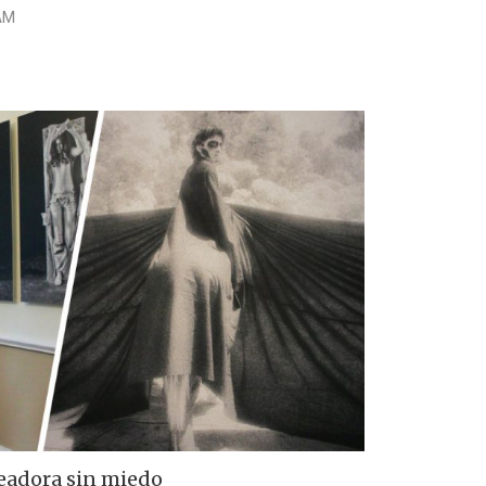
NAM
readora sin miedo