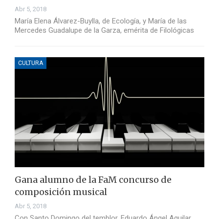
Abr 5, 2018
María Elena Álvarez-Buylla, de Ecología, y María de las
Mercedes Guadalupe de la Garza, emérita de Filológicas
CULTURA
Gana alumno de la FaM concurso de
composición musical
Abr 5, 2018
Con Santo Domingo del temblor, Eduardo Ángel Aguilar