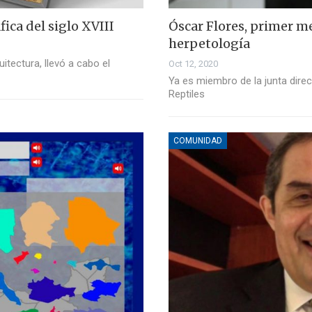
áfica del siglo XVIII
Óscar Flores, primer 
herpetología
itectura, llevó a cabo el
Oct 12, 2020
Ya es miembro de la junta direc
Reptiles
COMUNIDAD