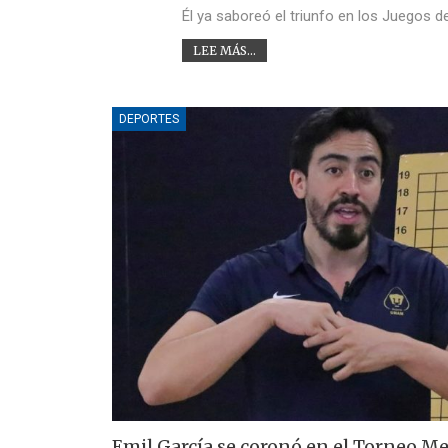
Él ya saboreó el triunfo en los Juegos d
LEE MÁS...
DEPORTES
Emil García se coronó en el Torneo M