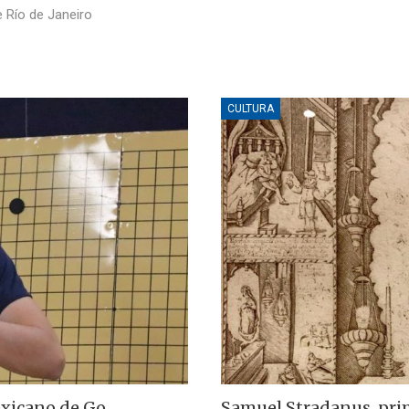
e Río de Janeiro
CULTURA
exicano de Go
Samuel Stradanus, pri