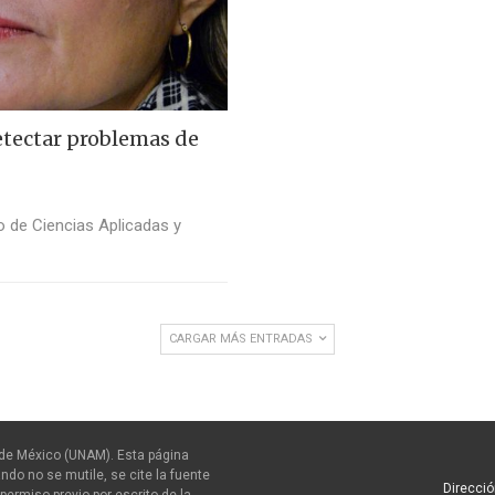
etectar problemas de
to de Ciencias Aplicadas y
CARGAR MÁS ENTRADAS
de México (UNAM). Esta página
ndo no se mutile, se cite la fuente
Direcció