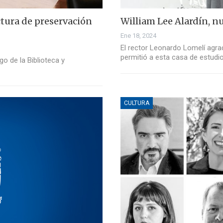
ctura de preservación
William Lee Alardín, nu
Ene 18, 2024
El rector Leonardo Lomelí agra
permitió a esta casa de estudi
go de la Biblioteca y
CULTURA