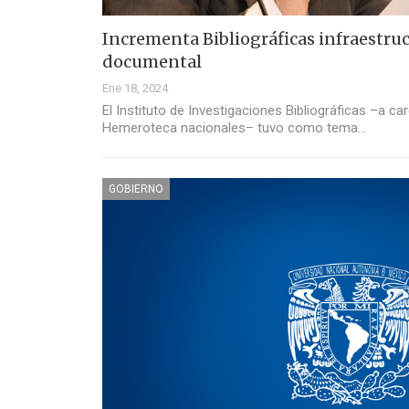
Incrementa Bibliográficas infraestru
documental
Ene 18, 2024
El Instituto de Investigaciones Bibliográficas –a car
Hemeroteca nacionales– tuvo como tema…
GOBIERNO