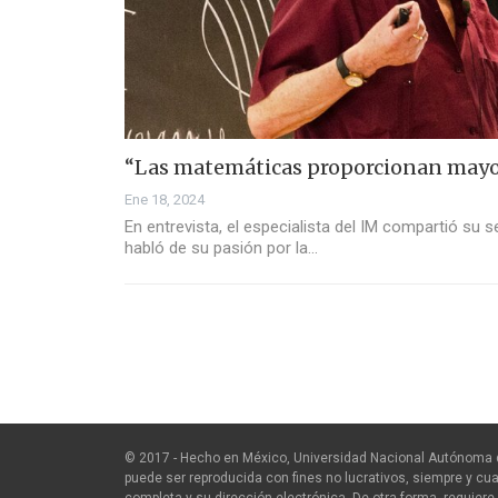
“Las matemáticas proporcionan mayor
Ene 18, 2024
En entrevista, el especialista del IM compartió su 
habló de su pasión por la…
© 2017 - Hecho en México, Universidad Nacional Autónoma 
puede ser reproducida con fines no lucrativos, siempre y cua