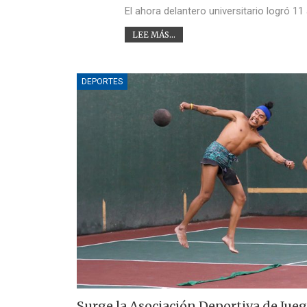
El ahora delantero universitario logró 1
LEE MÁS...
DEPORTES
Surge la Asociación Deportiva de Jueg