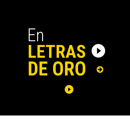
En
LETRAS
play_circle_filled
DE ORO
play_circle_filled