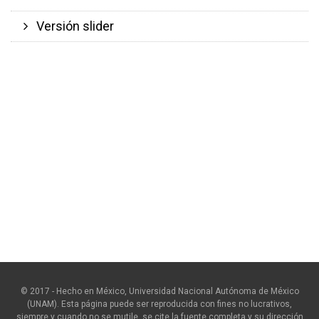
Versión slider
© 2017 - Hecho en México, Universidad Nacional Autónoma de México
(UNAM). Esta página puede ser reproducida con fines no lucrativos,
siempre y cuando no se mutile, se cite la fuente completa y su dirección