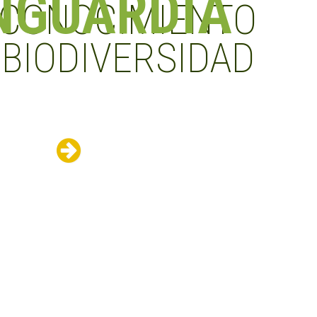
NGUARDIA
 CONOCIMIENTO
 BIODIVERSIDAD