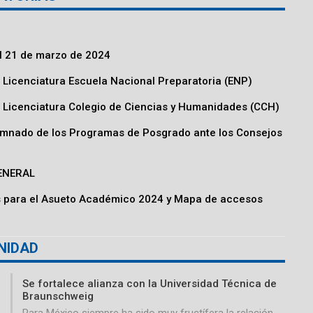
l 21 de marzo de 2024
 Licenciatura Escuela Nacional Preparatoria (ENP)
a Licenciatura Colegio de Ciencias y Humanidades (CCH)
umnado de los Programas de Posgrado ante los Consejos
GENERAL
s para el Asueto Académico 2024 y Mapa de accesos
NIDAD
Se fortalece alianza con la Universidad Técnica de
Braunschweig
Para México siempre ha sido muy fructífera la relación