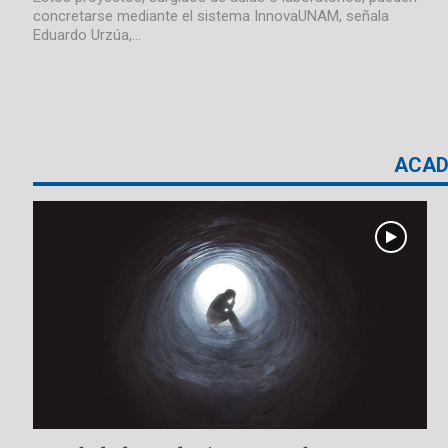
concretarse mediante el sistema InnovaUNAM, señala
Eduardo Urzúa,…
ACAD