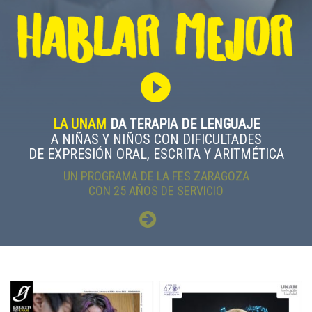
play_circle_filled
LA UNAM
DA TERAPIA DE LENGUAJE
A NIÑAS Y NIÑOS CON DIFICULTADES
DE EXPRESIÓN ORAL, ESCRITA Y ARITMÉTICA
UN PROGRAMA DE LA FES ZARAGOZA
CON 25 AÑOS DE SERVICIO