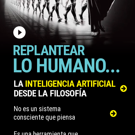
play_circle_filled
REPLANTEAR
LO HUMANO...
LA
INTELIGENCIA ARTIFICIAL
DESDE LA FILOSOFÍA
No es un sistema
consciente que piensa
Es una herramienta que