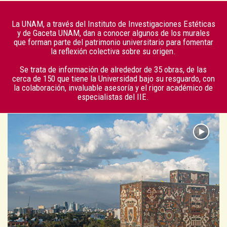
La UNAM, a través del Instituto de Investigaciones Estéticas
y de Gaceta UNAM, dan a conocer algunos de los murales
que forman parte del patrimonio universitario para fomentar
la reflexión colectiva sobre su origen.
Se trata de información de alrededor de 35 obras, de las
cerca de 150 que tiene la Universidad bajo su resguardo, con
la colaboración, invaluable asesoría y el rigor académico de
especialistas del IIE.
ACADEMIA